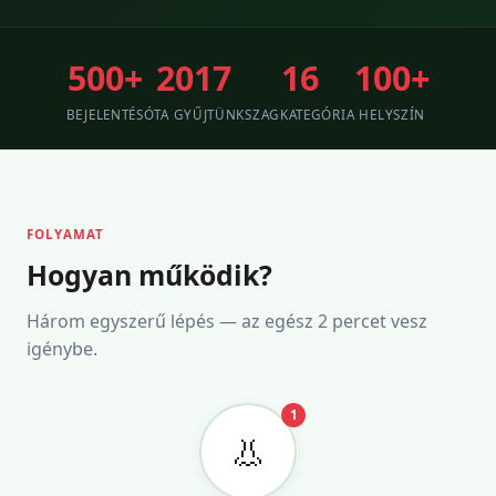
500+
2017
16
100+
BEJELENTÉS
ÓTA GYŰJTÜNK
SZAGKATEGÓRIA
HELYSZÍN
FOLYAMAT
Hogyan működik?
Három egyszerű lépés — az egész 2 percet vesz
igénybe.
1
👃