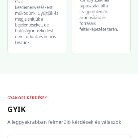
komoly szakmai
Civil
tapasztalat áll a
kezdeményezésként
szagproblémák
működünk. Gyűjtjük és
azonosítása és
megjelenítjük a
forrásaik
bejelentéseket, de
feltérképezése terén.
hatósági intézkedést
nem tudunk és nem is
teszünk.
GYAKORI KÉRDÉSEK
GYIK
A leggyakrabban felmerülő kérdések és válaszok.