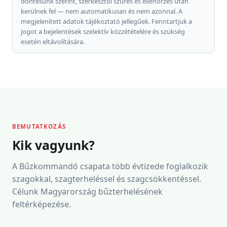
döntésünk szerint, szerkesztői szűrés és ellenőrzés után
kerülnek fel — nem automatikusan és nem azonnal. A
megjelenített adatok tájékoztató jellegűek. Fenntartjuk a
jogot a bejelentések szelektív közzétételére és szükség
esetén eltávolítására.
BEMUTATKOZÁS
Kik vagyunk?
A Bűzkommandó csapata több évtizede foglalkozik
szagokkal, szagterheléssel és szagcsökkentéssel.
Célunk Magyarország bűzterhelésének
feltérképezése.