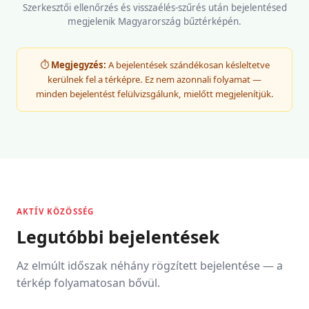
Szerkesztői ellenőrzés és visszaélés-szűrés után bejelentésed
megjelenik Magyarország bűztérképén.
⏱️
Megjegyzés:
A bejelentések szándékosan késleltetve
kerülnek fel a térképre. Ez nem azonnali folyamat —
minden bejelentést felülvizsgálunk, mielőtt megjelenítjük.
AKTÍV KÖZÖSSÉG
Legutóbbi bejelentések
Az elmúlt időszak néhány rögzített bejelentése — a
térkép folyamatosan bővül.