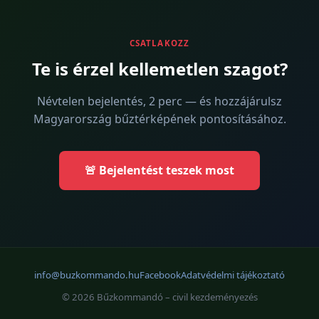
CSATLAKOZZ
Te is érzel kellemetlen szagot?
Névtelen bejelentés, 2 perc — és hozzájárulsz
Magyarország bűztérképének pontosításához.
🚨 Bejelentést teszek most
info@buzkommando.hu
Facebook
Adatvédelmi tájékoztató
© 2026 Bűzkommandó – civil kezdeményezés