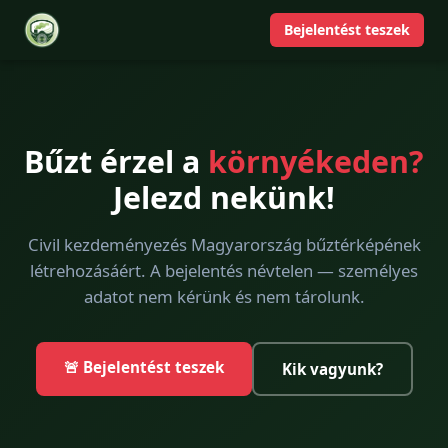
Bejelentést teszek
Bűzt érzel a
környékeden?
Jelezd nekünk!
Civil kezdeményezés Magyarország bűztérképének
létrehozásáért. A bejelentés névtelen — személyes
adatot nem kérünk és nem tárolunk.
🚨 Bejelentést teszek
Kik vagyunk?