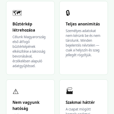
🗺️
🔒
Bűztérkép
Teljes anonimitás
létrehozása
Személyes adatokat
nem kérünk be és nem
Célunk Magyarország
tárolunk. Minden
első átfogó
bejelentés névtelen —
bűztérképének
csak a helyszín és szag
elkészítése a lakosság
jellegét rögzítjük.
bevonásával,
érzékelésen alapuló
adatgyűjtéssel.
⚠️
🏭
Nem vagyunk
Szakmai háttér
hatóság
A csapat mögött