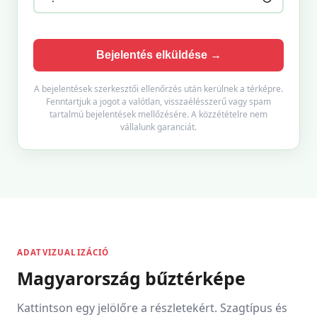
Bejelentés elküldése →
A bejelentések szerkesztői ellenőrzés után kerülnek a térképre.
Fenntartjuk a jogot a valótlan, visszaélésszerű vagy spam
tartalmú bejelentések mellőzésére. A közzétételre nem
vállalunk garanciát.
ADATVIZUALIZÁCIÓ
Magyarország bűztérképe
Kattintson egy jelölőre a részletekért. Szagtípus és