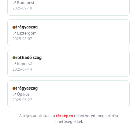
📍 Budapest
2025-09-19
trágyaszag
📍 Esztergom
2025-08-07
rothadó szag
📍 Kaposvár
2025-07-14
trágyaszag
📍 Újtikos
2025-06-27
A teljes adatbázist a
térképen
tekintheted meg szűrési
lehetőségekkel.